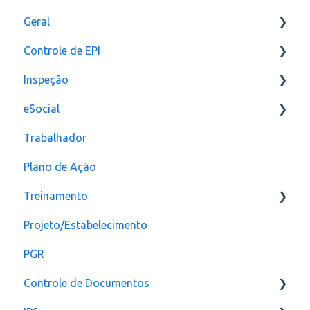
Geral
Última Versão
Controle de EPI
Versões anteriores
Usuários
Inspeção
Configurações
eSocial
assinatura
Relatórios e Indicadores
Trabalhador
Inspeção Visual
Erros
Plano de Ação
Plano de ação
Criação
Treinamento
Checklist
CAT
Projeto/Estabelecimento
Configuração
PGR
Controle de Documentos