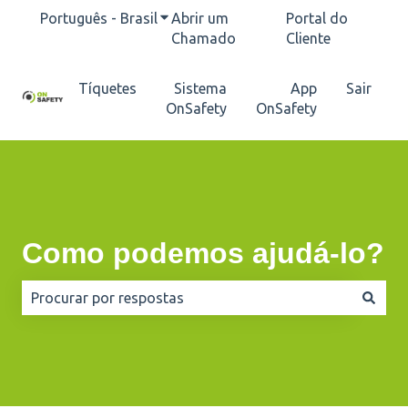
Português - Brasil
Mostrar submenu para traduções
Abrir um
Portal do
Chamado
Cliente
Tíquetes
Sistema
App
Sair
OnSafety
OnSafety
Como podemos ajudá-lo?
Não há sugestões porque o campo de pesquisa está e