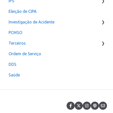
IPS
Configurações
Eleição de CIPA
Notificação
Configurações
Investigação de Acidente
PCMSO
Configuração
Terceiros
Ordem de Serviço
Usuário
DDS
Saúde