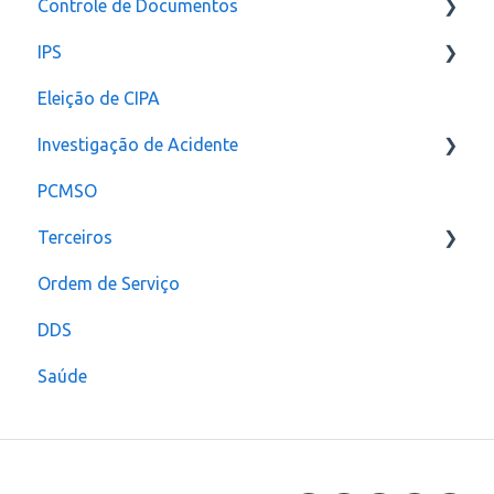
Controle de Documentos
IPS
Configurações
Eleição de CIPA
Notificação
Configurações
Investigação de Acidente
PCMSO
Configuração
Terceiros
Ordem de Serviço
Usuário
DDS
Saúde