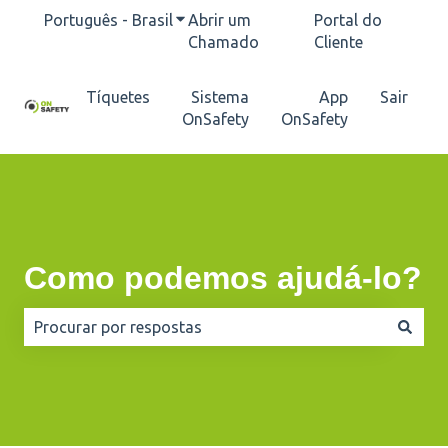
Português - Brasil
Mostrar submenu para traduções
Abrir um
Portal do
Chamado
Cliente
Tíquetes
Sistema
App
Sair
OnSafety
OnSafety
Como podemos ajudá-lo?
Não há sugestões porque o campo de pesquisa está e