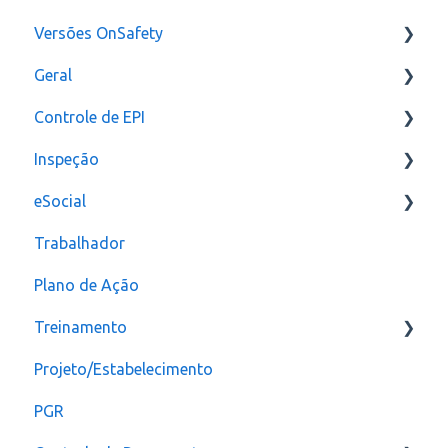
Versões OnSafety
Geral
Última Versão
Controle de EPI
Versões anteriores
Usuários
Inspeção
Configurações
eSocial
assinatura
Relatórios e Indicadores
Trabalhador
Inspeção Visual
Erros
Plano de Ação
Plano de ação
Criação
Treinamento
Checklist
CAT
Projeto/Estabelecimento
Configuração
PGR