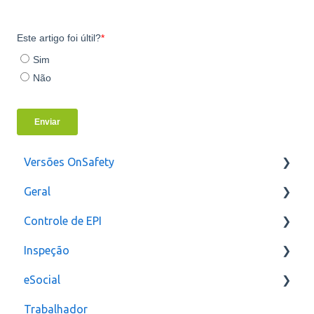
Versões OnSafety
Geral
Última Versão
Controle de EPI
Versões anteriores
Usuários
Inspeção
Configurações
eSocial
assinatura
Relatórios e Indicadores
Trabalhador
Inspeção Visual
Erros