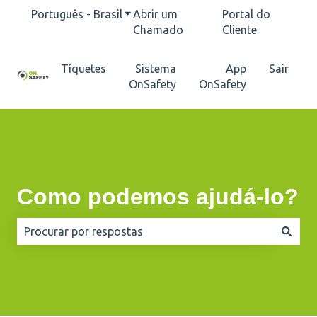
Português - Brasil
Mostrar submenu para traduções
Abrir um
Portal do
Chamado
Cliente
Tíquetes
Sistema
App
Sair
OnSafety
OnSafety
Como podemos ajudá-lo?
Não há sugestões porque o campo de pesquisa está e