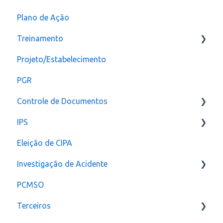
Plano de Ação
Plano de ação
Criação
Treinamento
Checklist
CAT
Projeto/Estabelecimento
Configuração
PGR
Controle de Documentos
IPS
Configurações
Eleição de CIPA
Notificação
Configurações
Investigação de Acidente
PCMSO
Configuração
Terceiros