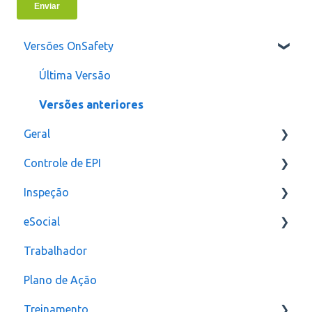
Versões OnSafety
Última Versão
Versões anteriores
Geral
Controle de EPI
Usuários
Inspeção
Configurações
eSocial
assinatura
Relatórios e Indicadores
Trabalhador
Inspeção Visual
Erros
Plano de Ação
Plano de ação
Criação
Treinamento
Checklist
CAT