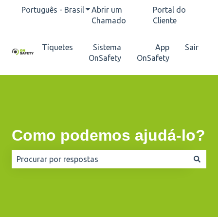
Português - Brasil
Mostrar submenu para traduções
Abrir um
Portal do
Chamado
Cliente
Tíquetes
Sistema
App
Sair
OnSafety
OnSafety
Como podemos ajudá-lo?
Não há sugestões porque o campo de pesquisa está e