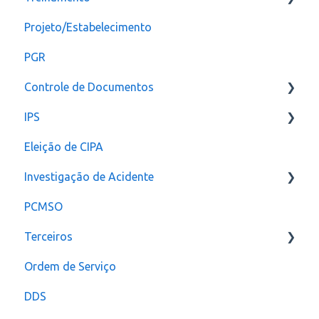
Projeto/Estabelecimento
Configuração
PGR
Controle de Documentos
IPS
Configurações
Eleição de CIPA
Notificação
Configurações
Investigação de Acidente
PCMSO
Configuração
Terceiros
Ordem de Serviço
Usuário
DDS