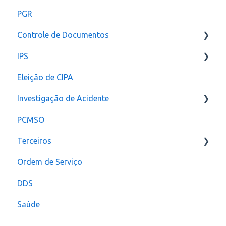
PGR
Controle de Documentos
IPS
Configurações
Eleição de CIPA
Notificação
Configurações
Investigação de Acidente
PCMSO
Configuração
Terceiros
Ordem de Serviço
Usuário
DDS
Saúde