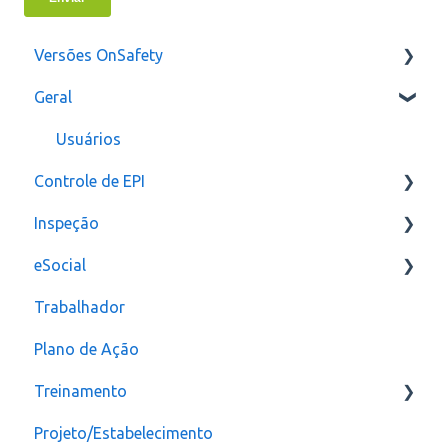
Versões OnSafety
Geral
Última Versão
Versões anteriores
Usuários
Controle de EPI
Inspeção
Configurações
eSocial
assinatura
Relatórios e Indicadores
Trabalhador
Inspeção Visual
Erros
Plano de Ação
Plano de ação
Criação
Treinamento
Checklist
CAT
Projeto/Estabelecimento
Configuração