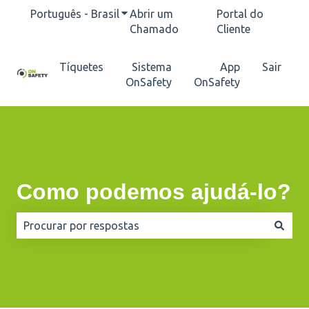
Português - Brasil
Mostrar submenu para traduções
Abrir um
Portal do
Chamado
Cliente
Tíquetes
Sistema
App
Sair
OnSafety
OnSafety
Como podemos ajudá-lo?
Não há sugestões porque o campo de pesquisa está e