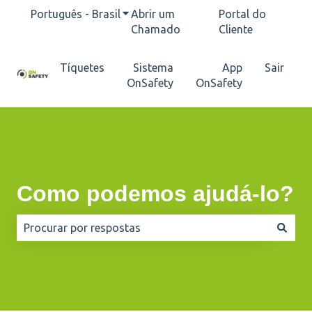
Português - Brasil
Mostrar submenu para traduções
Abrir um
Portal do
Chamado
Cliente
Tíquetes
Sistema
App
Sair
OnSafety
OnSafety
Como podemos ajudá-lo?
Não há sugestões porque o campo de pesquisa está e