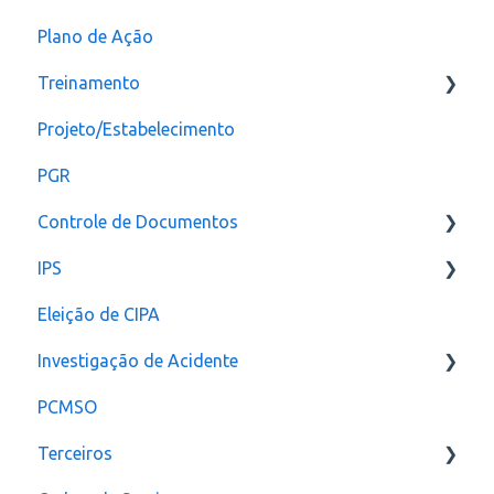
Plano de Ação
Plano de ação
Criação
Treinamento
Checklist
CAT
Projeto/Estabelecimento
Configuração
PGR
Controle de Documentos
IPS
Configurações
Eleição de CIPA
Notificação
Configurações
Investigação de Acidente
PCMSO
Configuração
Terceiros