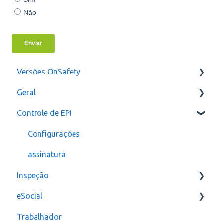
Versões OnSafety
Geral
Última Versão
Controle de EPI
Versões anteriores
Usuários
Configurações
assinatura
Inspeção
eSocial
Relatórios e Indicadores
Trabalhador
Inspeção Visual
Erros