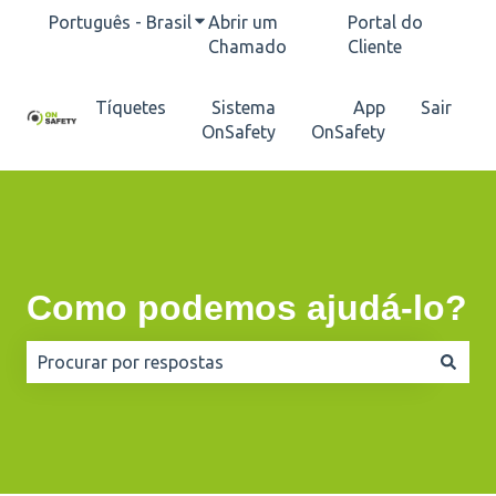
Português - Brasil
Mostrar submenu para traduções
Abrir um
Portal do
Chamado
Cliente
Tíquetes
Sistema
App
Sair
OnSafety
OnSafety
Como podemos ajudá-lo?
Não há sugestões porque o campo de pesquisa está e