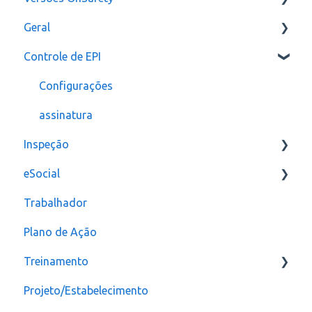
Geral
Última Versão
Controle de EPI
Versões anteriores
Usuários
Configurações
assinatura
Inspeção
eSocial
Relatórios e Indicadores
Trabalhador
Inspeção Visual
Erros
Plano de Ação
Plano de ação
Criação
Treinamento
Checklist
CAT
Projeto/Estabelecimento
Configuração