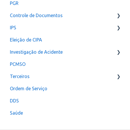
PGR
Controle de Documentos
IPS
Configurações
Eleição de CIPA
Notificação
Configurações
Investigação de Acidente
PCMSO
Configuração
Terceiros
Ordem de Serviço
Usuário
DDS
Saúde