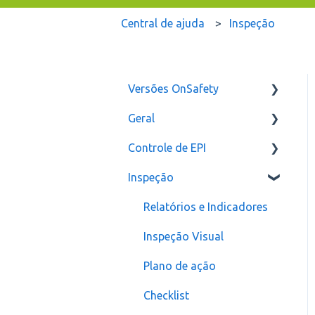
Central de ajuda
Inspeção
Versões OnSafety
Geral
Última Versão
Controle de EPI
Versões anteriores
Usuários
Inspeção
Configurações
assinatura
Relatórios e Indicadores
Inspeção Visual
Plano de ação
Checklist