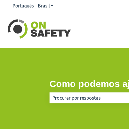
Português - Brasil
Mostrar submenu para traduções
Como podemos aj
Não há sugestões porque o campo d