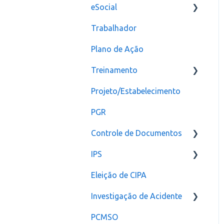
eSocial
Trabalhador
Erros
Plano de Ação
Criação
Treinamento
CAT
Projeto/Estabelecimento
Configuração
PGR
Controle de Documentos
IPS
Configurações
Eleição de CIPA
Notificação
Configurações
Investigação de Acidente
PCMSO
Configuração