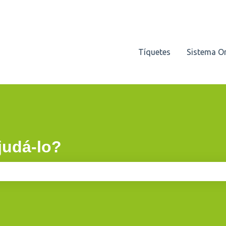
Tíquetes
Sistema O
udá-lo?
e pesquisa está em branco.