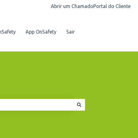
Abrir um Chamado
Portal do Cliente
nSafety
App OnSafety
Sair
Nosso contato