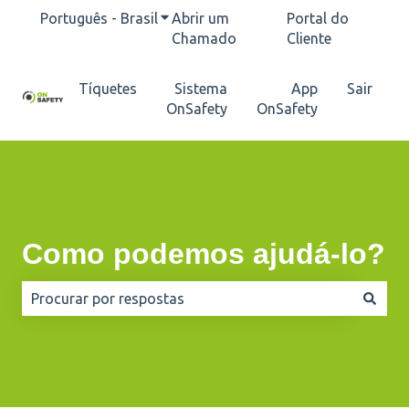
Português - Brasil
Mostrar submenu para traduções
Abrir um
Portal do
Chamado
Cliente
Tíquetes
Sistema
App
Sair
OnSafety
OnSafety
Como podemos ajudá-lo?
Não há sugestões porque o campo de pesquisa está e