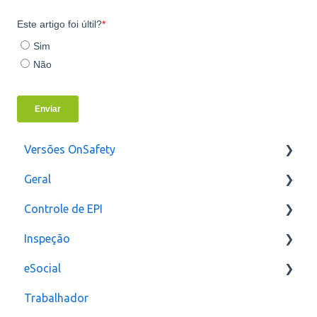
Versões OnSafety
Geral
Última Versão
Controle de EPI
Versões anteriores
Usuários
Inspeção
Configurações
eSocial
assinatura
Relatórios e Indicadores
Trabalhador
Inspeção Visual
Erros