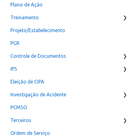
Plano de Ação
Plano de ação
Criação
Treinamento
Checklist
CAT
Projeto/Estabelecimento
Configuração
PGR
Controle de Documentos
IPS
Configurações
Eleição de CIPA
Notificação
Configurações
Investigação de Acidente
PCMSO
Configuração
Terceiros
Ordem de Serviço
Usuário