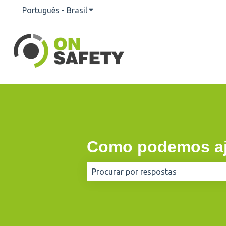
Português - Brasil
Mostrar submenu para traduções
Como podemos aj
Não há sugestões porque o campo d