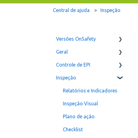
Central de ajuda
Inspeção
Versões OnSafety
Geral
Última Versão
Controle de EPI
Versões anteriores
Usuários
Inspeção
Configurações
assinatura
Relatórios e Indicadores
Inspeção Visual
Plano de ação
Checklist