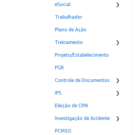
eSocial
Trabalhador
Erros
Plano de Ação
Criação
Treinamento
CAT
Projeto/Estabelecimento
Configuração
PGR
Controle de Documentos
IPS
Configurações
Eleição de CIPA
Notificação
Configurações
Investigação de Acidente
PCMSO
Configuração