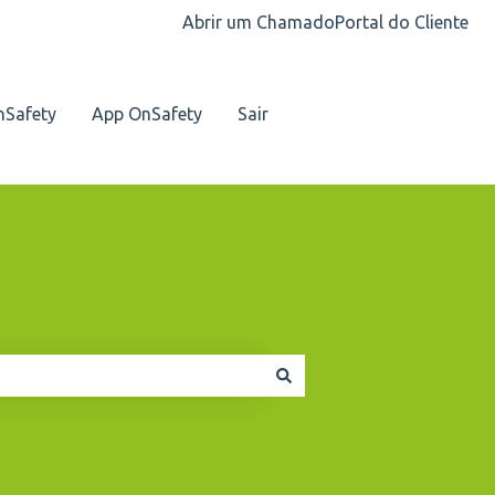
Abrir um Chamado
Portal do Cliente
nSafety
App OnSafety
Sair
Nosso contato