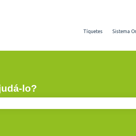
Tíquetes
Sistema O
udá-lo?
e pesquisa está em branco.