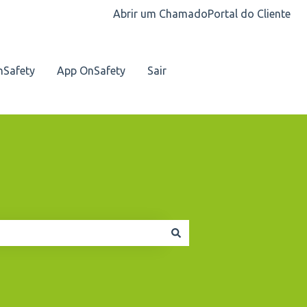
Abrir um Chamado
Portal do Cliente
nSafety
App OnSafety
Sair
Nosso contato