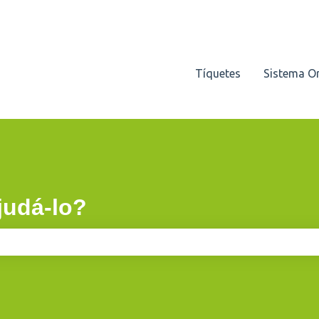
Tíquetes
Sistema O
udá-lo?
e pesquisa está em branco.