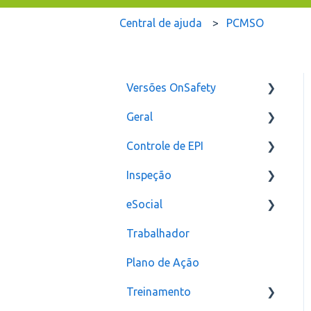
Central de ajuda
PCMSO
Versões OnSafety
Geral
Última Versão
Controle de EPI
Versões anteriores
Usuários
Inspeção
Configurações
eSocial
assinatura
Relatórios e Indicadores
Trabalhador
Inspeção Visual
Erros
Plano de Ação
Plano de ação
Criação
Treinamento
Checklist
CAT