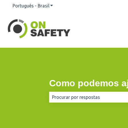
Português - Brasil
Mostrar submenu para traduções
Como podemos aj
Não há sugestões porque o campo d