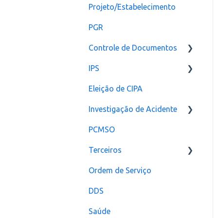
Projeto/Estabelecimento
Configuração
PGR
Controle de Documentos
IPS
Configurações
Eleição de CIPA
Notificação
Configurações
Investigação de Acidente
PCMSO
Configuração
Terceiros
Ordem de Serviço
Usuário
DDS
Saúde