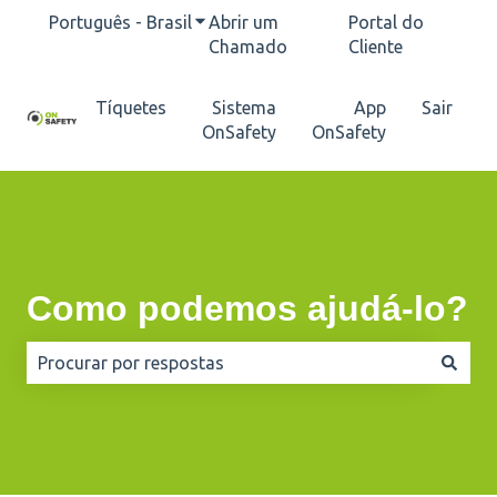
Português - Brasil
Mostrar submenu para traduções
Abrir um
Portal do
Chamado
Cliente
Tíquetes
Sistema
App
Sair
OnSafety
OnSafety
Como podemos ajudá-lo?
Não há sugestões porque o campo de pesquisa está e