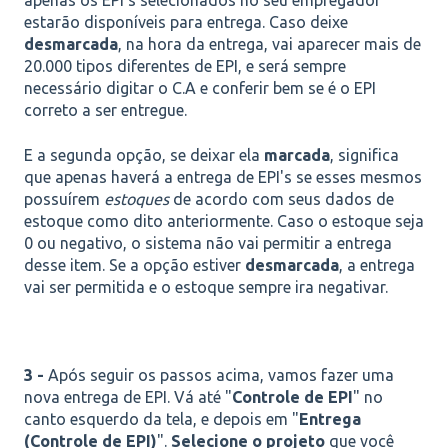
apenas os EPI's selecionados no seu empregador
estarão disponíveis para entrega. Caso deixe
desmarcada
, na hora da entrega, vai aparecer mais de
20.000 tipos diferentes de EPI, e será sempre
necessário digitar o C.A e conferir bem se é o EPI
correto a ser entregue.
E a segunda opção, se deixar ela
marcada
, significa
que apenas haverá a entrega de EPI's se esses mesmos
possuírem
estoques
de acordo com seus dados de
estoque como dito anteriormente. Caso o estoque seja
0 ou negativo, o sistema não vai permitir a entrega
desse item. Se a opção estiver
desmarcada
, a entrega
vai ser permitida e o estoque sempre ira negativar.
3 -
Após seguir os passos acima, vamos fazer uma
nova entrega de EPI. Vá até "
Controle de EPI
" no
canto esquerdo da tela, e depois em "
Entrega
(
Controle de EPI)
".
Selecione o projeto
que você