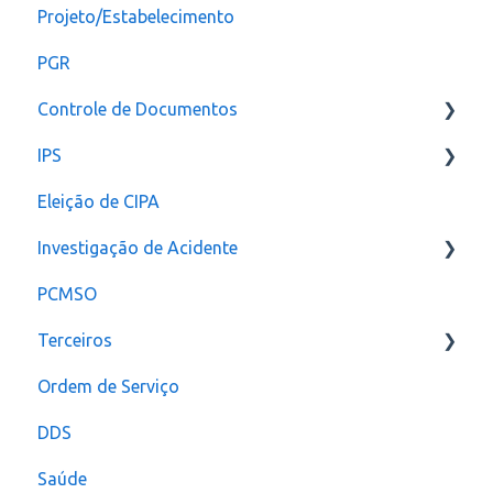
Projeto/Estabelecimento
Configuração
PGR
Controle de Documentos
IPS
Configurações
Eleição de CIPA
Notificação
Configurações
Investigação de Acidente
PCMSO
Configuração
Terceiros
Ordem de Serviço
Usuário
DDS
Saúde