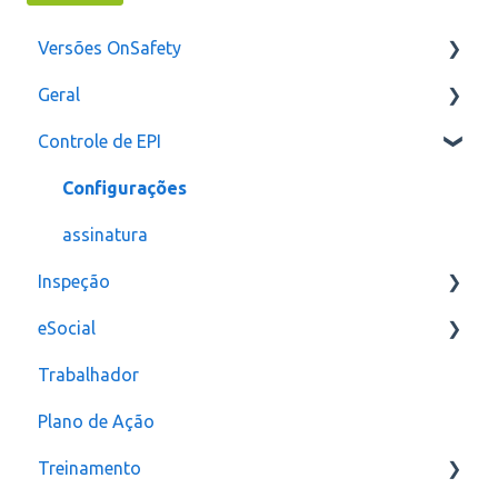
Versões OnSafety
Geral
Última Versão
Controle de EPI
Versões anteriores
Usuários
Configurações
assinatura
Inspeção
eSocial
Relatórios e Indicadores
Trabalhador
Inspeção Visual
Erros
Plano de Ação
Plano de ação
Criação
Treinamento
Checklist
CAT