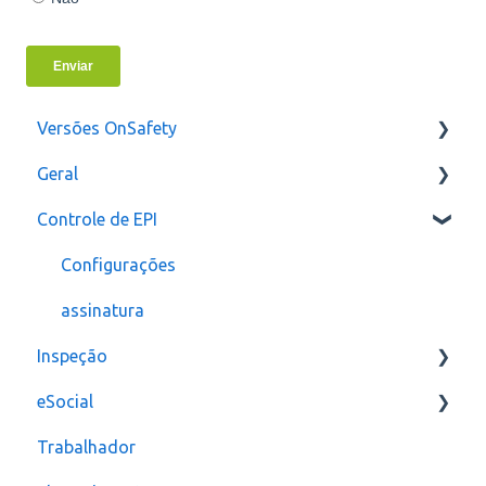
Versões OnSafety
Geral
Última Versão
Controle de EPI
Versões anteriores
Usuários
Configurações
assinatura
Inspeção
eSocial
Relatórios e Indicadores
Trabalhador
Inspeção Visual
Erros