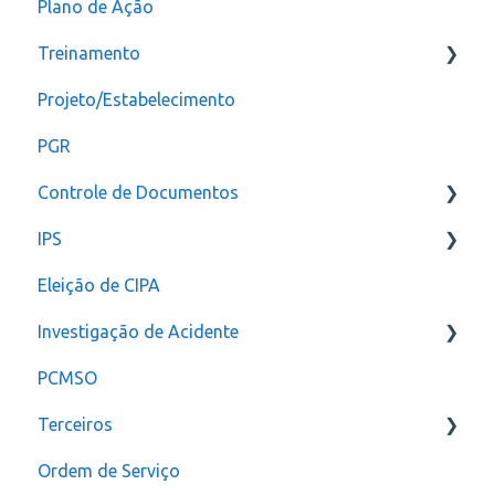
Plano de Ação
Plano de ação
Criação
Treinamento
Checklist
CAT
Projeto/Estabelecimento
Configuração
PGR
Controle de Documentos
IPS
Configurações
Eleição de CIPA
Notificação
Configurações
Investigação de Acidente
PCMSO
Configuração
Terceiros
Ordem de Serviço
Usuário