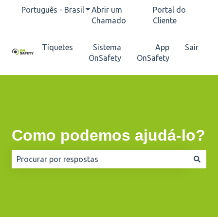
Português - Brasil
Mostrar submenu para traduções
Abrir um
Portal do
Chamado
Cliente
Tíquetes
Sistema
App
Sair
OnSafety
OnSafety
Como podemos ajudá-lo?
Não há sugestões porque o campo de pesquisa está e