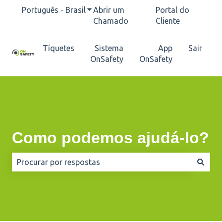
Português - Brasil
Mostrar submenu para traduções
Abrir um
Portal do
Chamado
Cliente
Tíquetes
Sistema
App
Sair
OnSafety
OnSafety
Como podemos ajudá-lo?
Não há sugestões porque o campo de pesquisa está e