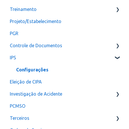
Treinamento
Checklist
CAT
Projeto/Estabelecimento
Configuração
PGR
Controle de Documentos
IPS
Configurações
Notificação
Configurações
Eleição de CIPA
Investigação de Acidente
PCMSO
Configuração
Terceiros