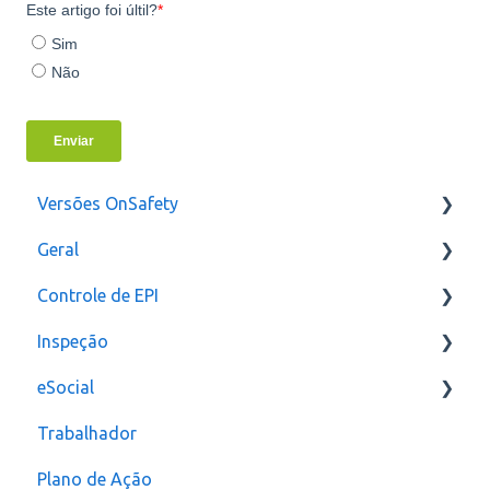
Versões OnSafety
Geral
Última Versão
Controle de EPI
Versões anteriores
Usuários
Inspeção
Configurações
eSocial
assinatura
Relatórios e Indicadores
Trabalhador
Inspeção Visual
Erros
Plano de Ação
Plano de ação
Criação