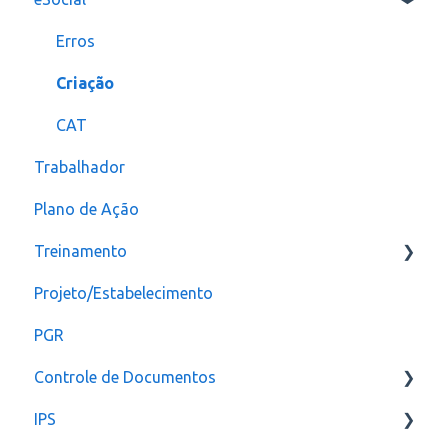
Inspeção Visual
Erros
Plano de ação
Criação
Checklist
CAT
Trabalhador
Plano de Ação
Treinamento
Projeto/Estabelecimento
Configuração
PGR
Controle de Documentos
IPS
Configurações