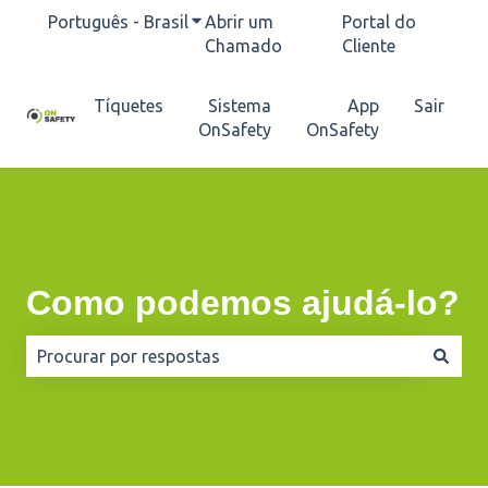
Português - Brasil
Mostrar submenu para traduções
Abrir um
Portal do
Chamado
Cliente
Tíquetes
Sistema
App
Sair
OnSafety
OnSafety
Como podemos ajudá-lo?
Não há sugestões porque o campo de pesquisa está e