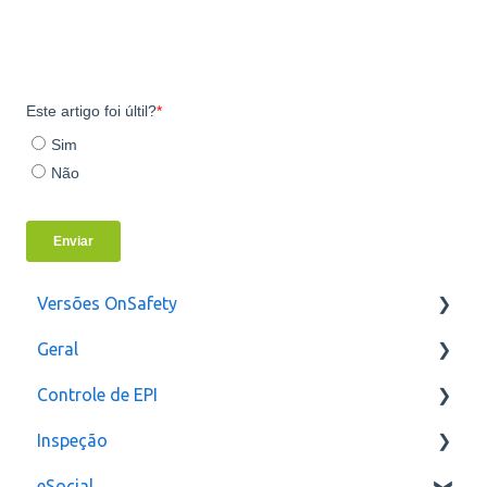
Versões OnSafety
Geral
Última Versão
Controle de EPI
Versões anteriores
Usuários
Inspeção
Configurações
eSocial
assinatura
Relatórios e Indicadores