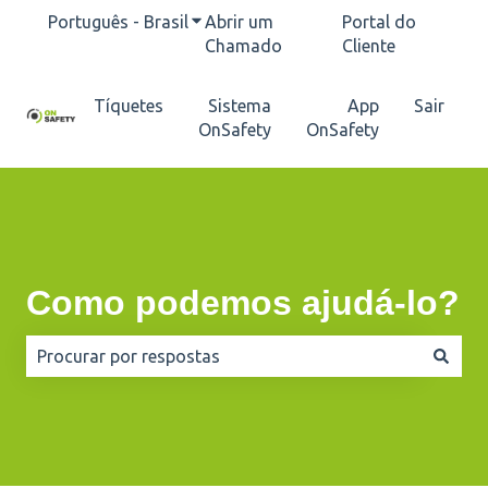
Português - Brasil
Mostrar submenu para traduções
Abrir um
Portal do
Chamado
Cliente
Tíquetes
Sistema
App
Sair
OnSafety
OnSafety
Como podemos ajudá-lo?
Não há sugestões porque o campo de pesquisa está e