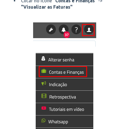
Clicar no Ícone
"Contas e Finanças"
->
"Visualizar as Faturas"