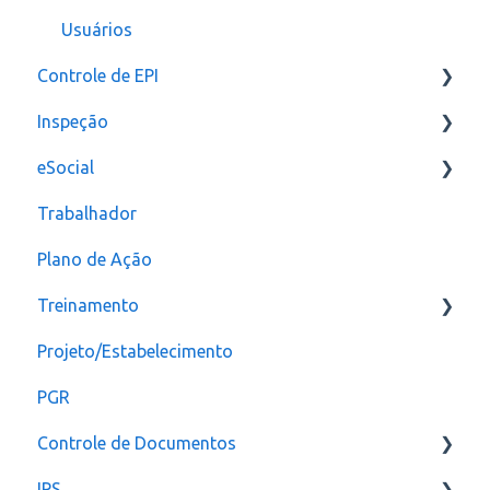
Versões anteriores
Usuários
Controle de EPI
Inspeção
Configurações
eSocial
assinatura
Relatórios e Indicadores
Trabalhador
Inspeção Visual
Erros
Plano de Ação
Plano de ação
Criação
Treinamento
Checklist
CAT
Projeto/Estabelecimento
Configuração
PGR
Controle de Documentos
IPS
Configurações