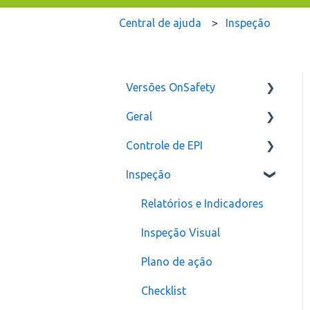
Central de ajuda
Inspeção
Versões OnSafety
Geral
Última Versão
Controle de EPI
Versões anteriores
Usuários
Inspeção
Configurações
assinatura
Relatórios e Indicadores
Inspeção Visual
Plano de ação
Checklist