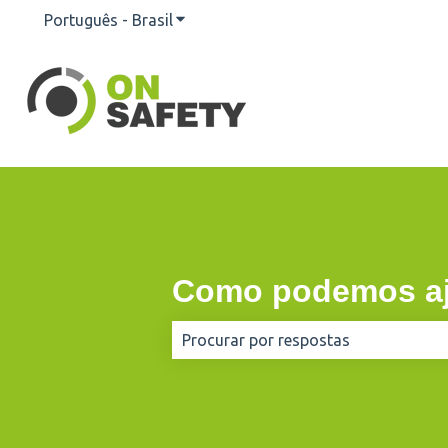
Português - Brasil
Mostrar submenu para traduções
Como podemos aj
Não há sugestões porque o campo d