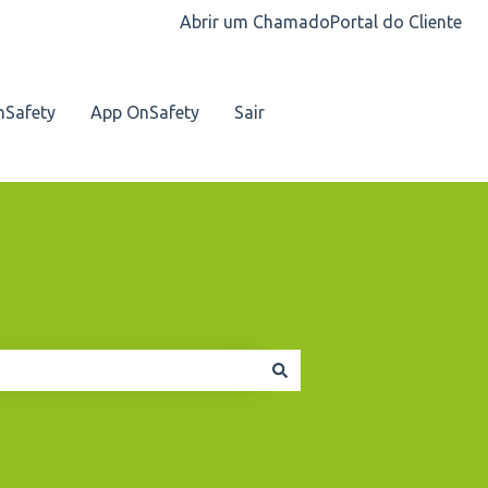
Abrir um Chamado
Portal do Cliente
nSafety
App OnSafety
Sair
Nosso contato