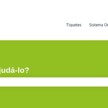
Tíquetes
Sistema O
udá-lo?
e pesquisa está em branco.