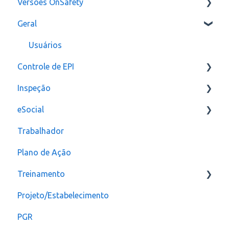
Versões OnSafety
Geral
Última Versão
Versões anteriores
Usuários
Controle de EPI
Inspeção
Configurações
eSocial
assinatura
Relatórios e Indicadores
Trabalhador
Inspeção Visual
Erros
Plano de Ação
Plano de ação
Criação
Treinamento
Checklist
CAT
Projeto/Estabelecimento
Configuração
PGR