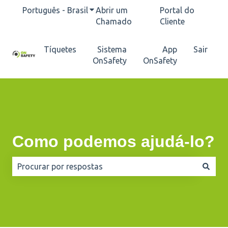
Português - Brasil
Mostrar submenu para traduções
Abrir um
Portal do
Chamado
Cliente
Tíquetes
Sistema
App
Sair
OnSafety
OnSafety
Como podemos ajudá-lo?
Não há sugestões porque o campo de pesquisa está e