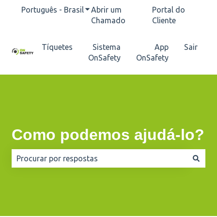
Português - Brasil
Mostrar submenu para traduções
Abrir um
Portal do
Chamado
Cliente
Tíquetes
Sistema
App
Sair
OnSafety
OnSafety
Como podemos ajudá-lo?
Não há sugestões porque o campo de pesquisa está e