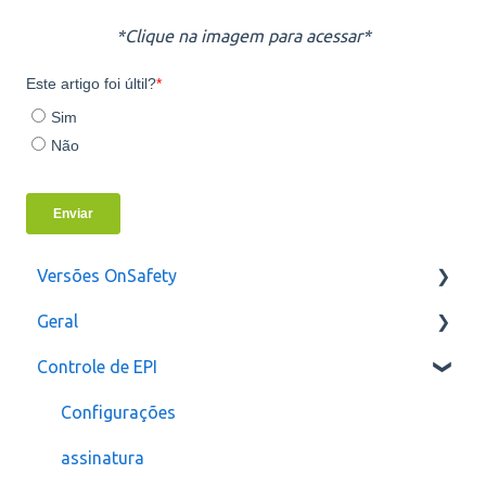
*Clique na imagem para acessar*
Versões OnSafety
Geral
Última Versão
Controle de EPI
Versões anteriores
Usuários
Configurações
assinatura