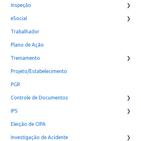
Inspeção
eSocial
Relatórios e Indicadores
Trabalhador
Inspeção Visual
Erros
Plano de Ação
Plano de ação
Criação
Treinamento
Checklist
CAT
Projeto/Estabelecimento
Configuração
PGR
Controle de Documentos
IPS
Configurações
Eleição de CIPA
Notificação
Configurações
Investigação de Acidente