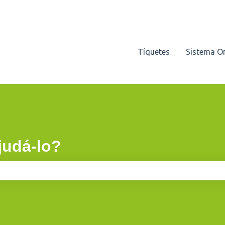
Tíquetes
Sistema O
udá-lo?
e pesquisa está em branco.