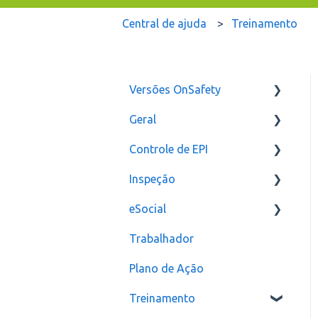
Central de ajuda
Treinamento
Versões OnSafety
Geral
Última Versão
Controle de EPI
Versões anteriores
Usuários
Inspeção
Configurações
eSocial
assinatura
Relatórios e Indicadores
Trabalhador
Inspeção Visual
Erros
Plano de Ação
Plano de ação
Criação
Treinamento
Checklist
CAT