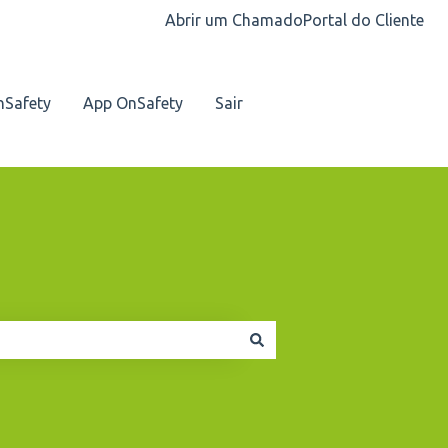
Abrir um Chamado
Portal do Cliente
nSafety
App OnSafety
Sair
Nosso contato