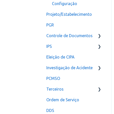
Configuração
Projeto/Estabelecimento
PGR
Controle de Documentos
IPS
Configurações
Eleição de CIPA
Notificação
Configurações
Investigação de Acidente
PCMSO
Configuração
Terceiros
Ordem de Serviço
Usuário
DDS