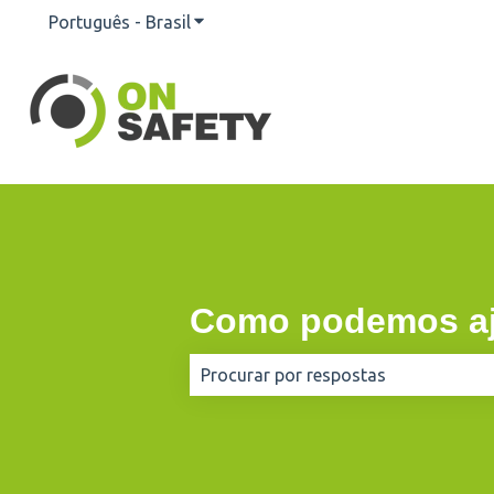
Português - Brasil
Mostrar submenu para traduções
Como podemos aj
Não há sugestões porque o campo d