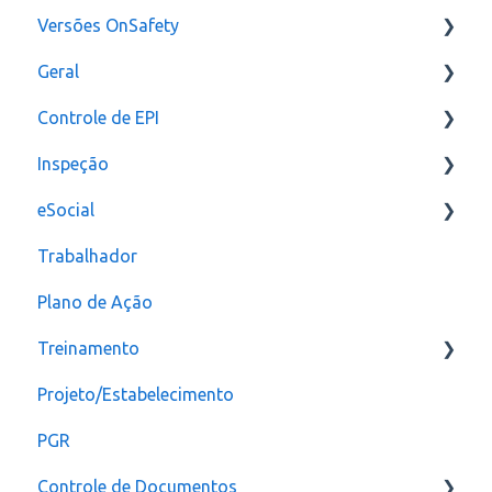
Versões OnSafety
Geral
Última Versão
Controle de EPI
Versões anteriores
Usuários
Inspeção
Configurações
eSocial
assinatura
Relatórios e Indicadores
Trabalhador
Inspeção Visual
Erros
Plano de Ação
Plano de ação
Criação
Treinamento
Checklist
CAT
Projeto/Estabelecimento
Configuração
PGR
Controle de Documentos