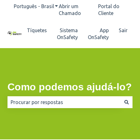
Português - Brasil
Mostrar submenu para traduções
Abrir um
Portal do
Chamado
Cliente
Tíquetes
Sistema
App
Sair
OnSafety
OnSafety
Como podemos ajudá-lo?
Não há sugestões porque o campo de pesquisa está e