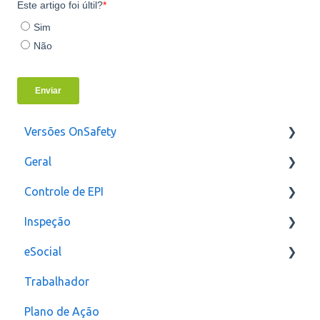
Versões OnSafety
Geral
Última Versão
Controle de EPI
Versões anteriores
Usuários
Inspeção
Configurações
eSocial
assinatura
Relatórios e Indicadores
Trabalhador
Inspeção Visual
Erros
Plano de Ação
Plano de ação
Criação