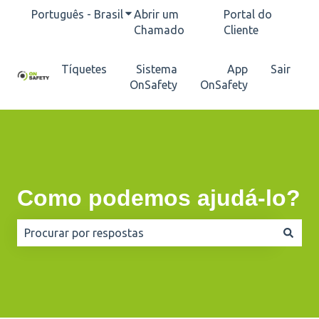
Português - Brasil
Mostrar submenu para traduções
Abrir um
Portal do
Chamado
Cliente
Tíquetes
Sistema
App
Sair
OnSafety
OnSafety
Como podemos ajudá-lo?
Não há sugestões porque o campo de pesquisa está e