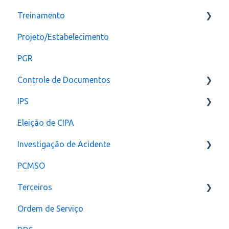
Treinamento
Checklist
CAT
Projeto/Estabelecimento
Configuração
PGR
Controle de Documentos
IPS
Configurações
Eleição de CIPA
Notificação
Configurações
Investigação de Acidente
PCMSO
Configuração
Terceiros
Ordem de Serviço
Usuário