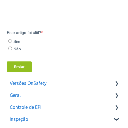
Versões OnSafety
Geral
Última Versão
Controle de EPI
Versões anteriores
Usuários
Inspeção
Configurações