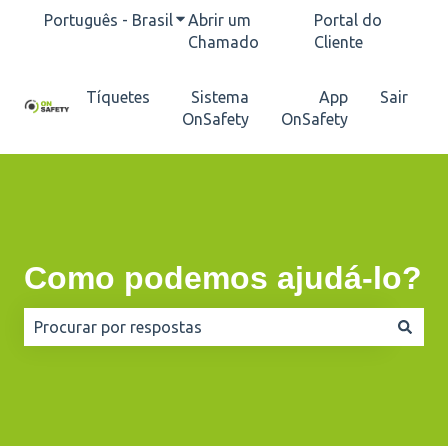
Português - Brasil
Mostrar submenu para traduções
Abrir um
Portal do
Chamado
Cliente
Tíquetes
Sistema
App
Sair
OnSafety
OnSafety
Como podemos ajudá-lo?
Não há sugestões porque o campo de pesquisa está e