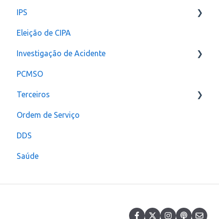
IPS
Configurações
Eleição de CIPA
Notificação
Configurações
Investigação de Acidente
PCMSO
Configuração
Terceiros
Ordem de Serviço
Usuário
DDS
Saúde