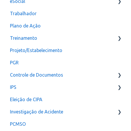
eSocial
Relatórios e Indicadores
Trabalhador
Inspeção Visual
Erros
Plano de Ação
Plano de ação
Criação
Treinamento
Checklist
CAT
Projeto/Estabelecimento
Configuração
PGR
Controle de Documentos
IPS
Configurações
Eleição de CIPA
Notificação
Configurações
Investigação de Acidente
PCMSO
Configuração