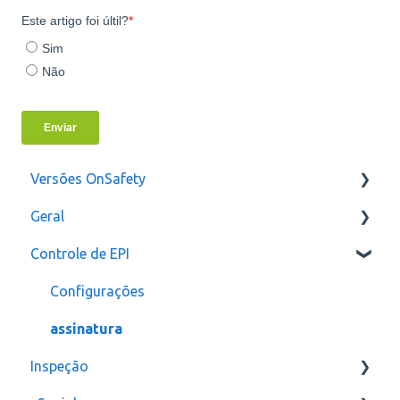
Versões OnSafety
Geral
Última Versão
Controle de EPI
Versões anteriores
Usuários
Configurações
assinatura
Inspeção