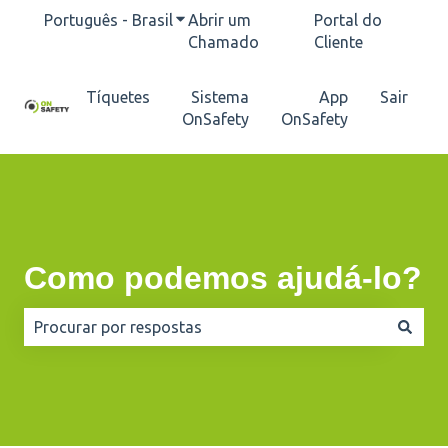
Português - Brasil
Mostrar submenu para traduções
Abrir um
Portal do
Chamado
Cliente
Tíquetes
Sistema
App
Sair
OnSafety
OnSafety
Como podemos ajudá-lo?
Não há sugestões porque o campo de pesquisa está e